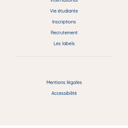
e
International
d
Vie étudiante
d
Inscriptions
e
Recrutement
p
Les labels
a
g
e
F
Mentions légales
R
Accessibilité