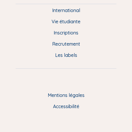
i
e
International
d
Vie étudiante
d
Inscriptions
e
Recrutement
p
Les labels
a
g
e
F
Mentions légales
R
Accessibilité