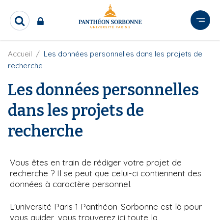
A
l
R
l
e
e
c
r
F
Accueil
Les données personnelles dans les projets de
h
i
e
a
recherche
l
r
u
d
c
Les données personnelles
c
'
h
o
A
e
dans les projets de
r
n
r
i
t
recherche
a
e
n
e
n
u
Vous êtes en train de rédiger votre projet de
p
recherche ? Il se peut que celui-ci contiennent des
r
données à caractère personnel.
i
n
L'université Paris 1 Panthéon-Sorbonne est là pour
vous guider, vous trouverez ici toute la
c