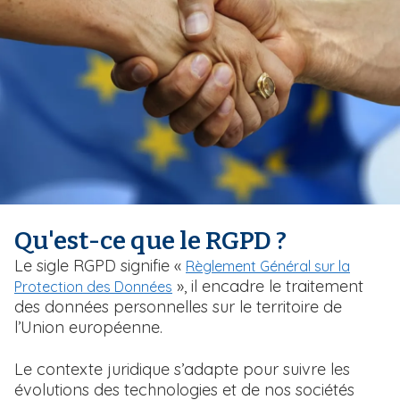
i
p
a
l
Qu'est-ce que le RGPD ?
T
Le sigle RGPD signifie «
Règlement Général sur la
e
», il encadre le traitement
Protection des Données
x
des données personnelles sur le territoire de
t
l’Union européenne.
e
Le contexte juridique s’adapte pour suivre les
évolutions des technologies et de nos sociétés