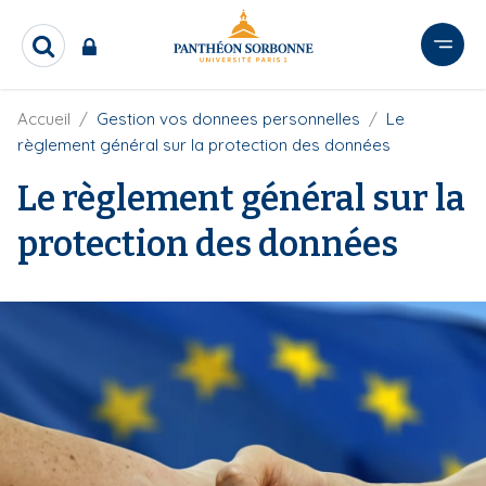
A
l
R
l
e
e
c
r
F
Accueil
Gestion vos donnees personnelles
Le
h
i
e
a
règlement général sur la protection des données
l
r
u
d
c
Le règlement général sur la
c
'
h
o
A
e
protection des données
r
n
r
i
t
a
e
n
e
n
u
p
r
i
n
c