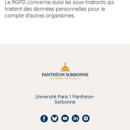
Le RGPD concerne aussi les sous-traitants qui
traitent des données personnelles pour le
compte d’autres organismes.
Université Paris 1 Panthéon-
Sorbonne
F
B
Y
L
I
a
l
o
i
n