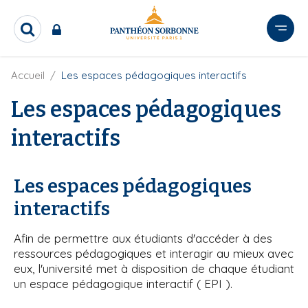
A
l
R
l
e
e
c
r
F
Accueil
Les espaces pédagogiques interactifs
h
i
e
a
l
Les espaces pédagogiques
r
u
d
c
c
'
h
interactifs
o
A
e
r
n
r
i
t
a
Les espaces pédagogiques
e
n
interactifs
e
n
u
Afin de permettre aux étudiants d'accéder à des
p
ressources pédagogiques et interagir au mieux avec
r
eux, l'université met à disposition de chaque étudiant
i
un espace pédagogique interactif ( EPI ).
n
c