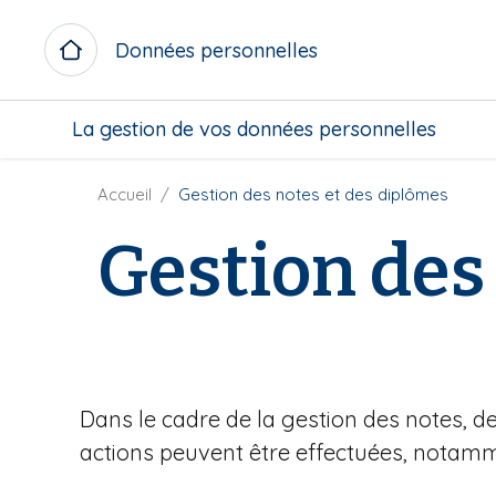
A
l
Données personnelles
l
e
M
r
La gestion de vos données personnelles
i
a
c
u
r
F
Accueil
Gestion des notes et des diplômes
c
o
i
o
Gestion des
m
l
n
e
d
t
n
'
e
u
A
n
b
r
u
l
i
p
o
a
r
Dans le cadre de la gestion des notes, de
c
n
i
actions peuvent être effectuées, notamm
k
e
n
c