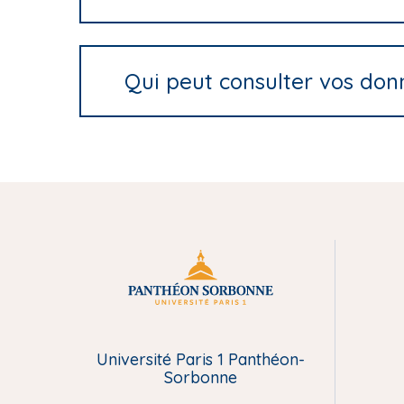
Qui peut consulter vos don
M
e
Université Paris 1 Panthéon-
n
Sorbonne