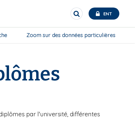
ENT
R
e
c
h
che
Zoom sur des données particulières
e
r
c
h
e
iplômes
r
iplômes par l'université, différentes